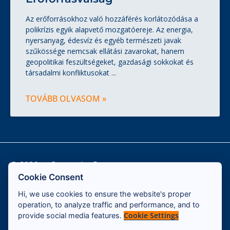
Az erőforrásokhoz való hozzáférés korlátozódása a
polikrízis egyik alapvető mozgatóereje. Az energia,
nyersanyag, édesvíz és egyéb természeti javak
szűkössége nemcsak ellátási zavarokat, hanem
geopolitikai feszültségeket, gazdasági sokkokat és
társadalmi konfliktusokat
TOVÁBB OLVASOM »
© 2026 — Cassandra Program
Cookie Consent
Hi, we use cookies to ensure the website's proper
Kapcsolat
operation, to analyze traffic and performance, and to
Impresszum
Cookie Settings
provide social media features.