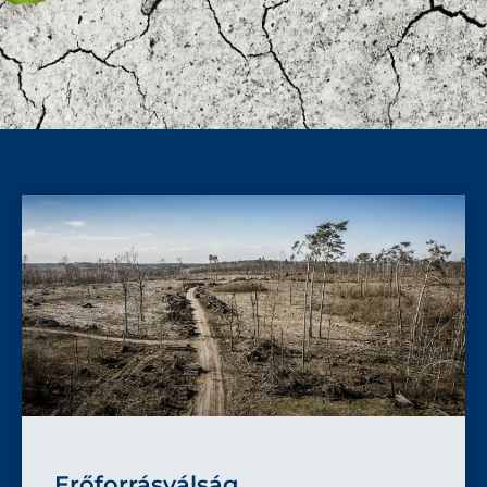
Erőforrásválság