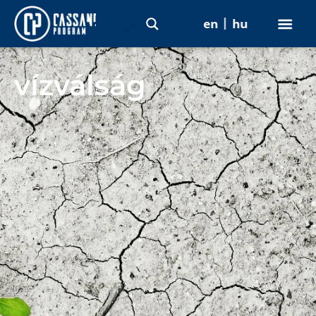
en
hu
vízválság