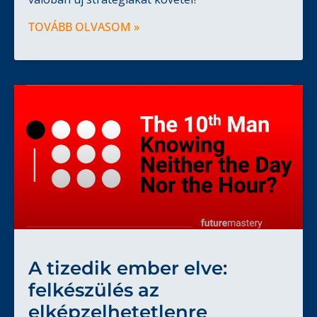
TOVÁBB OLVASOM »
A tizedik ember elve:
felkészülés az
elképzelhetetlenre