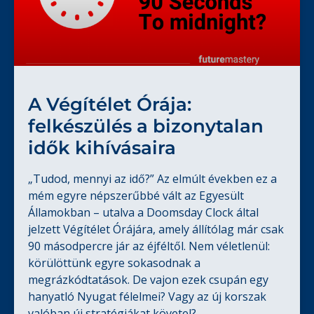
A Végítélet Órája:
felkészülés a bizonytalan
idők kihívásaira
„Tudod, mennyi az idő?” Az elmúlt években ez a
mém egyre népszerűbbé vált az Egyesült
Államokban – utalva a Doomsday Clock által
jelzett Végítélet Órájára, amely állítólag már csak
90 másodpercre jár az éjféltől. Nem véletlenül:
körülöttünk egyre sokasodnak a
megrázkódtatások. De vajon ezek csupán egy
hanyatló Nyugat félelmei? Vagy az új korszak
valóban új stratégiákat követel?