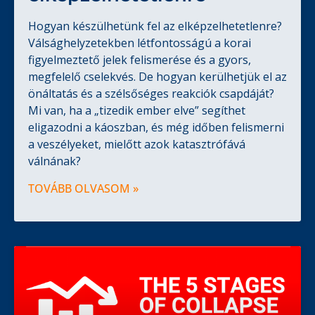
Hogyan készülhetünk fel az elképzelhetetlenre?
Válsághelyzetekben létfontosságú a korai
figyelmeztető jelek felismerése és a gyors,
megfelelő cselekvés. De hogyan kerülhetjük el az
önáltatás és a szélsőséges reakciók csapdáját?
Mi van, ha a „tizedik ember elve” segíthet
eligazodni a káoszban, és még időben felismerni
a veszélyeket, mielőtt azok katasztrófává
válnának?
TOVÁBB OLVASOM »