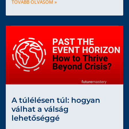
TOVÁBB OLVASOM »
A túlélésen túl: hogyan
válhat a válság
lehetőséggé