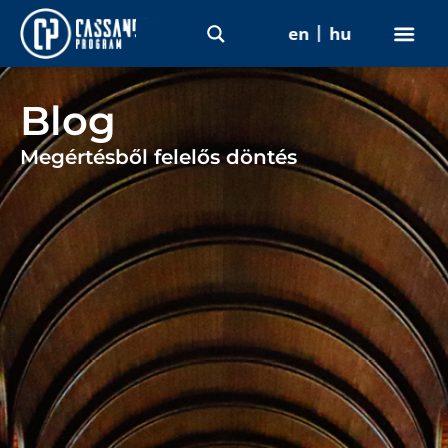
en
hu
Blog
Megértésből felelős döntés