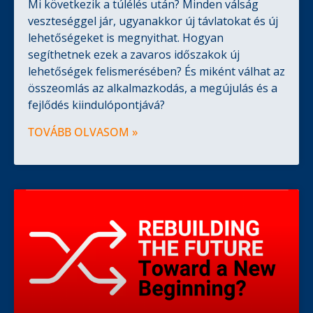
Mi következik a túlélés után? Minden válság
veszteséggel jár, ugyanakkor új távlatokat és új
lehetőségeket is megnyithat. Hogyan
segíthetnek ezek a zavaros időszakok új
lehetőségek felismerésében? És miként válhat az
összeomlás az alkalmazkodás, a megújulás és a
fejlődés kiindulópontjává?
TOVÁBB OLVASOM »