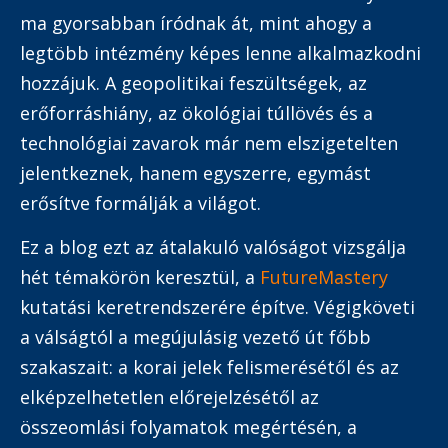
ma gyorsabban íródnak át, mint ahogy a
legtöbb intézmény képes lenne alkalmazkodni
hozzájuk. A geopolitikai feszültségek, az
erőforráshiány, az ökológiai túllövés és a
technológiai zavarok már nem elszigetelten
jelentkeznek, hanem egyszerre, egymást
erősítve formálják a világot.
Ez a blog ezt az átalakuló valóságot vizsgálja
hét témakörön keresztül, a
FutureMastery
kutatási keretrendszerére építve. Végigköveti
a válságtól a megújulásig vezető út főbb
szakaszait: a korai jelek felismerésétől és az
elképzelhetetlen előrejelzésétől az
összeomlási folyamatok megértésén, a