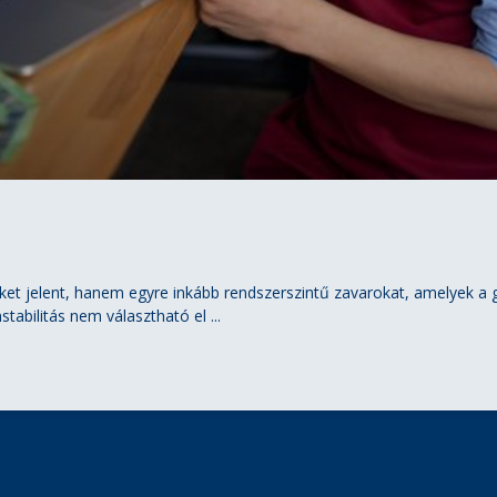
ket jelent, hanem egyre inkább rendszerszintű zavarokat, amelyek a g
instabilitás nem választható el