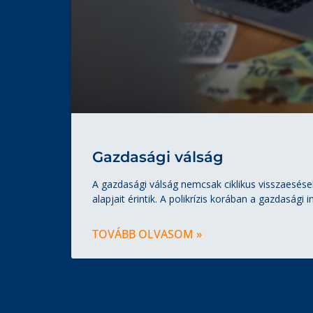
Gazdasági válság
A gazdasági válság nemcsak ciklikus visszaesése
alapjait érintik. A polikrízis korában a gazdasági 
TOVÁBB OLVASOM »