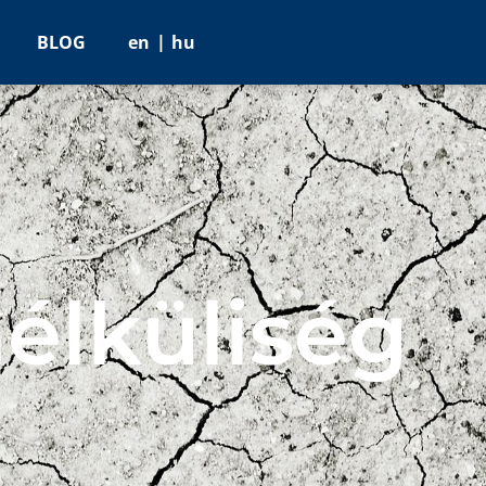
BLOG
en
hu
lküliség