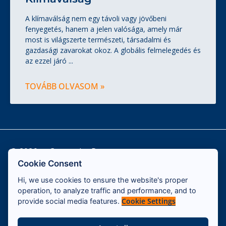
A klímaválság nem egy távoli vagy jövőbeni
fenyegetés, hanem a jelen valósága, amely már
most is világszerte természeti, társadalmi és
gazdasági zavarokat okoz. A globális felmelegedés és
az ezzel járó
TOVÁBB OLVASOM »
© 2026 — Cassandra Program
Cookie Consent
Hi, we use cookies to ensure the website's proper
Kapcsolat
operation, to analyze traffic and performance, and to
Impresszum
Cookie Settings
provide social media features.
ÁSZF