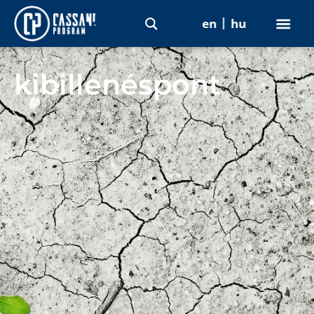
en
hu
kibillenéspont