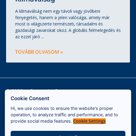
A klímaválság nem egy távoli vagy jövőbeni
fenyegetés, hanem a jelen valósága, amely már
most is világszerte természeti, társadalmi és
gazdasági zavarokat okoz. A globális felmelegedés és
az ezzel járó
TOVÁBB OLVASOM »
© 2026 — Cassandra Program
Cookie Consent
Hi, we use cookies to ensure the website's proper
Kapcsolat
operation, to analyze traffic and performance, and to
Impresszum
Cookie Settings
provide social media features.
ÁSZF