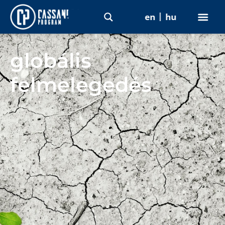
en
hu
globális
felmelegedés